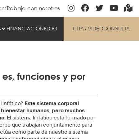
com
Trabaja con nosotros
S
FINANCIACIÓN
BLOG
CITA / VIDEOCONSULTA
 es, funciones y por
 linfático?
Este sistema corporal
el bienestar humanos, pero muchos
mo.
El sistema linfático está formado por
uerpo que trabajan conjuntamente para
. Actúa como parte de nuestro sistema