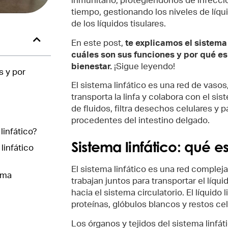
inmunitario, protegiéndonos de infecc
tiempo, gestionando los niveles de líqu
de los líquidos tisulares.
En este post,
te explicamos el sistema 
cuáles son sus funciones y por qué es
bienestar.
¡Sigue leyendo!
s y por
El sistema linfático es una red de vasos
transporta la linfa y colabora con el sis
de fluidos, filtra desechos celulares y p
procedentes del intestino delgado.
linfático?
Sistema linfático: qué e
linfático
El sistema linfático es una red complej
ema
trabajan juntos para transportar el líqui
hacia el sistema circulatorio. El líquido
proteínas, glóbulos blancos y restos ce
Los órganos y tejidos del sistema linfáti