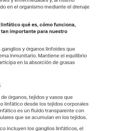
iones y enfermedades y, al mismo
ido en el organismo mediante el drenaje
linfático qué es, cómo funciona,
 tan importante para nuestro
, ganglios y órganos linfoides que
tema inmunitario. Mantiene el equilibrio
articipa en la absorción de grasas
s
a de órganos, tejidos y vasos que
do linfático desde los tejidos corporales
 linfático es un fluido transparente con
lulares que se acumulan en los tejidos.
co incluyen los ganglios linfáticos, el