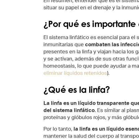
En resumen, entender qué es el sistema 
situar su papel en el drenaje y la inmuni
¿Por qué es importante e
El sistema linfático es esencial para el
inmunitarias que
combaten las infecci
presentes en la linfa y viajan hacia los
y se activan, además de sus otras funcio
homeostasis, lo que puede ayudar a mane
eliminar líquidos retenidos
).
¿Qué es la linfa?
La linfa es un líquido transparente qu
del sistema linfático
. Es similar al pl
proteínas y glóbulos rojos, y más glóbul
Por lo tanto,
la linfa es un líquido esen
mantener la salud del cuerpo al transpo