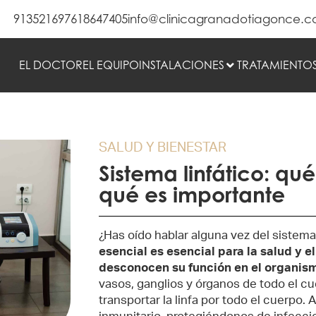
913521697
618647405
info@clinicagranadotiagonce.
EL DOCTOR
EL EQUIPO
INSTALACIONES
TRATAMIENTO
SALUD Y BIENESTAR
Sistema linfático: qué
qué es importante
¿Has oído hablar alguna vez del sistema
esencial es esencial para la salud y 
desconocen su función en el organis
vasos, ganglios y órganos de todo el c
transportar la linfa por todo el cuerpo