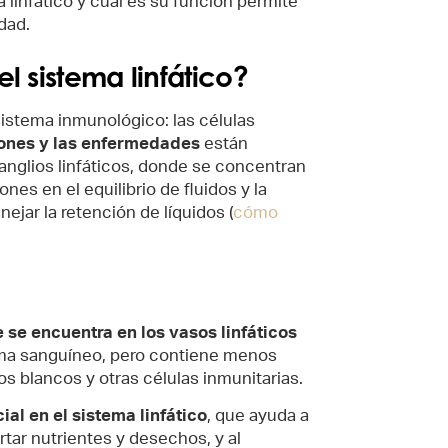
linfático y cuál es su función permite
dad.
l sistema linfático?
 sistema inmunológico: las células
ones y las enfermedades
están
 ganglios linfáticos, donde se concentran
nes en el equilibrio de fluidos y la
jar la retención de líquidos (
cómo
e se encuentra en los vasos linfáticos
asma sanguíneo, pero contiene menos
os blancos y otras células inmunitarias.
cial en el sistema linfático
, que ayuda a
rtar nutrientes y desechos, y al