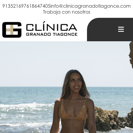
913521697
618647405
info@clinicagranadotiagonce.com
Trabaja con nosotros