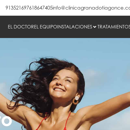
913521697
618647405
info@clinicagranadotiagonce.
EL DOCTOR
EL EQUIPO
INSTALACIONES
TRATAMIENTO
to