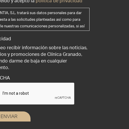
leído y acepto la
política de privacidad
TIA, S.L. tratará sus datos personales para dar
esta a las solicitudes planteadas así como para
rle nuestras comunicaciones personalizadas, si así
sea. Puede ejercer sus derechos de acceso,
cidad
ficación, supresión y portabilidad de sus datos, de
ación y oposición a su tratamiento, así como a no
eo recibir información sobre las noticias,
bjeto de decisiones basadas únicamente en el
cios y promociones de Clínica Granado,
miento automatizado de sus datos, cuando
ndo darme de baja en cualquier
dan, en la dirección de correo electrónico
nto.
clinicagranadotiagonce.com . Le recomendamos
TCHA
a la política de privacidad antes de
rcionarnos sus datos personales.