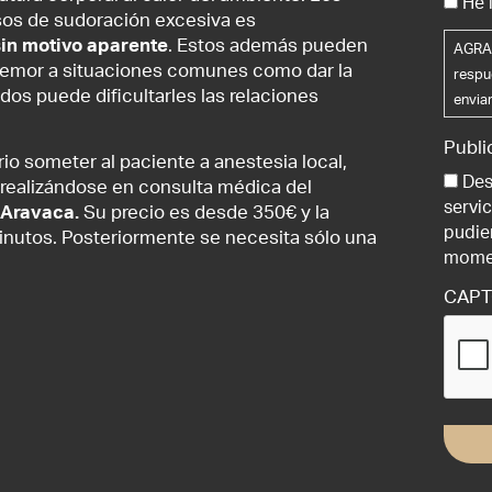
He 
sos de sudoración excesiva es
sin motivo aparente
. Estos además pueden
AGRAN
el temor a situaciones comunes como dar la
respu
dos puede dificultarles las relaciones
envia
lo de
Publi
recti
rio someter al paciente a anestesia local,
limit
Des
 realizándose en consulta médica del
ser o
servi
 Aravaca.
Su precio es desde 350€ y la
trata
pudie
minutos. Posteriormente se necesita sólo una
proce
mome
info@
CAP
que le
propo