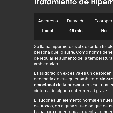
Tratamiento de Hiperh
Anestesia
Duración
Postoper
Local
45 min
No
Se llama hiperhidrosis al desorden fisio
persona que lo sufre. Como norma genera
de regular el aumento de la temperatura
ambientales.
La sudoración excesiva es un desorden 
necesaria en cualquier ambiente
sin at
emocional de la persona
en ese moment
síntoma de alguna enfermedad grave.
El sudor es un elemento normal en nues
calurosos, en alguna situación que cause
física para poder regular nuestra temper