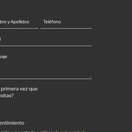
re
Teléfono
idos
aje
a primera vez que
isitas?
entimiento
*