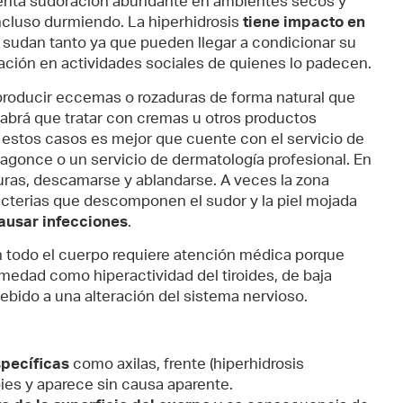
esenta sudoración abundante en ambientes secos y
ncluso durmiendo. La hiperhidrosis
tiene impacto en
sudan tanto ya que pueden llegar a condicionar su
icipación en actividades sociales de quienes lo padecen.
 producir eccemas o rozaduras de forma natural que
abrá que tratar con cremas u otros productos
n estos casos es mejor que cuente con el servicio de
iagonce o un servicio de dermatología profesional. En
suras, descamarse y ablandarse. A veces la zona
cterias que descomponen el sudor y la piel mojada
ausar infecciones
.
 todo el cuerpo requiere atención médica porque
medad como hiperactividad del tiroides, de baja
ebido a una alteración del sistema nervioso.
pecíficas
como axilas, frente (hiperhidrosis
pies y aparece sin causa aparente.