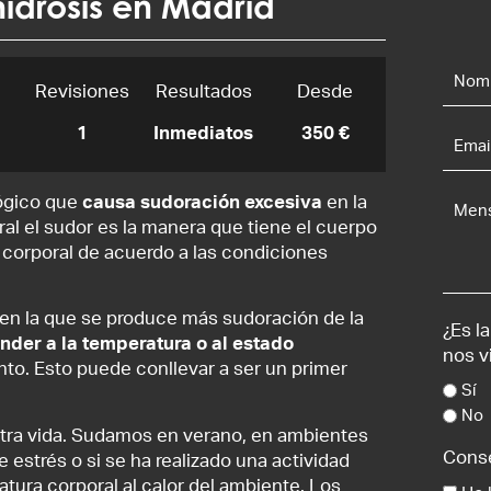
idrosis en Madrid
Nomb
y
.
Revisiones
Resultados
Desde
Apell
*
Email
1
Inmediatos
350 €
*
Mens
lógico que
causa sudoración excesiva
en la
l el sudor es la manera que tiene el cuerpo
 corporal de acuerdo a las condiciones
en la que se produce más sudoración de la
¿Es l
ender a la temperatura o al estado
nos v
o. Esto puede conllevar a ser un primer
Sí
No
tra vida. Sudamos en verano, en ambientes
Cons
 estrés o si se ha realizado una actividad
atura corporal al calor del ambiente. Los