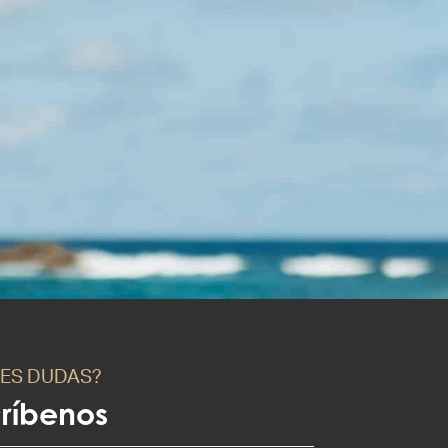
NES DUDAS?
críbenos