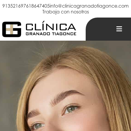
913521697
618647405
info@clinicagranadotiagonce.com
Trabaja con nosotros