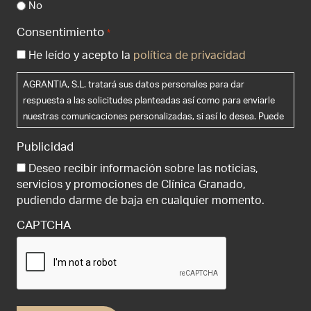
No
Consentimiento
*
He leído y acepto la
política de privacidad
AGRANTIA, S.L. tratará sus datos personales para dar
respuesta a las solicitudes planteadas así como para enviarle
nuestras comunicaciones personalizadas, si así lo desea. Puede
ejercer sus derechos de acceso, rectificación, supresión y
Publicidad
portabilidad de sus datos, de limitación y oposición a su
tratamiento, así como a no ser objeto de decisiones basadas
Deseo recibir información sobre las noticias,
únicamente en el tratamiento automatizado de sus datos,
servicios y promociones de Clínica Granado,
cuando procedan, en la dirección de correo electrónico
pudiendo darme de baja en cualquier momento.
info@clinicagranadotiagonce.com . Le recomendamos que lea la
CAPTCHA
política de privacidad antes de proporcionarnos sus datos
personales.