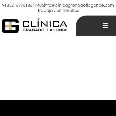
913521697
618647405
info@clinicagranadotiagonce.com
Trabaja con nosotros