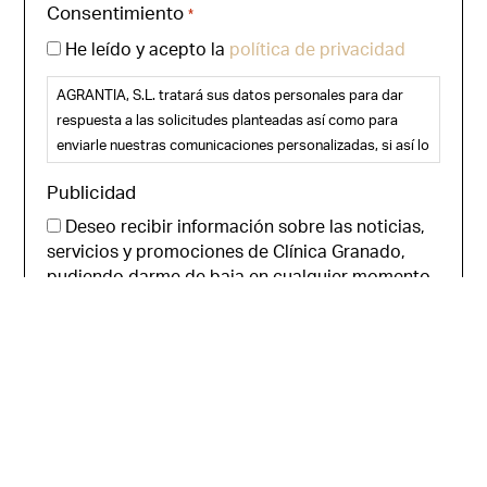
Consentimiento
*
He leído y acepto la
política de privacidad
AGRANTIA, S.L. tratará sus datos personales para dar
respuesta a las solicitudes planteadas así como para
enviarle nuestras comunicaciones personalizadas, si así lo
desea. Puede ejercer sus derechos de acceso,
Publicidad
rectificación, supresión y portabilidad de sus datos, de
limitación y oposición a su tratamiento, así como a no ser
Deseo recibir información sobre las noticias,
objeto de decisiones basadas únicamente en el
servicios y promociones de Clínica Granado,
tratamiento automatizado de sus datos, cuando
pudiendo darme de baja en cualquier momento.
procedan, en la dirección de correo electrónico
CAPTCHA
info@clinicagranadotiagonce.com . Le recomendamos
que lea la política de privacidad antes de
proporcionarnos sus datos personales.