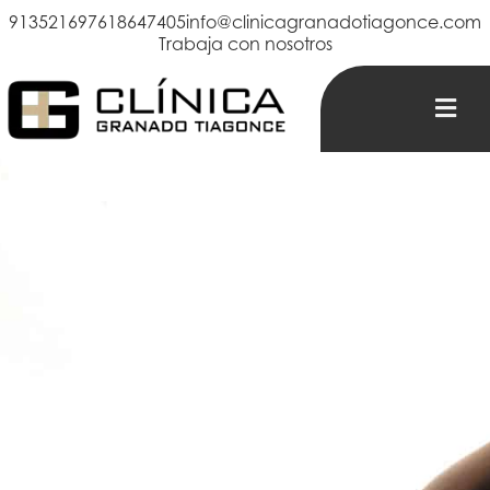
913521697
618647405
info@clinicagranadotiagonce.com
Trabaja con nosotros