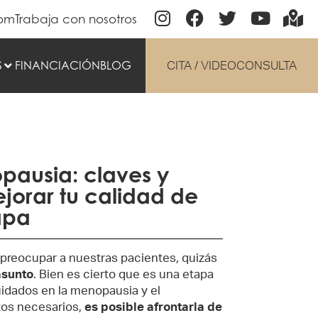
com
Trabaja con nosotros
S
FINANCIACIÓN
BLOG
CITA / VIDEOCONSULTA
pausia: claves y
jorar tu calidad de
apa
preocupar a nuestras pacientes, quizás
asunto
. Bien es cierto que es una etapa
idados en la menopausia y el
tos necesarios,
es posible afrontarla de