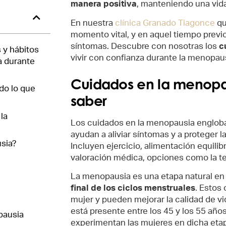
manera positiva
, manteniendo una vida
En nuestra
clínica Granado Tiagonce
qu
momento vital, y en aquel tiempo previ
síntomas. Descubre con nosotras los
c
 y hábitos
vivir con confianza durante la menopaus
a durante
Cuidados en la menopau
do lo que
saber
la
Los cuidados en la menopausia englob
ayudan a aliviar síntomas y a proteger l
sia?
Incluyen ejercicio, alimentación equilib
valoración médica, opciones como la t
La menopausia es una etapa natural en 
final de los ciclos menstruales
. Estos
mujer y pueden mejorar la calidad de v
está presente entre los 45 y los 55 añ
pausia
experimentan las mujeres en dicha eta