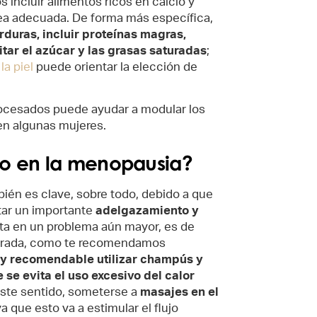
 incluir alimentos ricos en calcio y
ea adecuada. De forma más específica,
rduras, incluir proteínas magras,
tar el azúcar y las grasas saturadas
;
la piel
puede orientar la elección de
procesados puede ayudar a modular los
en algunas mujeres.
lo en la menopausia?
bién es clave, sobre todo, debido a que
tar un importante
adelgazamiento y
rta en un problema aún mayor, es de
librada, como te recomendamos
y recomendable utilizar champús y
se evita el uso excesivo del calor
este sentido, someterse a
masajes en el
 que esto va a estimular el flujo