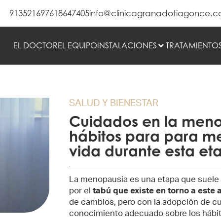
913521697
618647405
info@clinicagranadotiagonce.
EL DOCTOR
EL EQUIPO
INSTALACIONES
TRATAMIENTO
SALUD Y BIENESTAR
Cuidados en la meno
hábitos para para me
vida durante esta et
La menopausia es una etapa que suele 
por el
tabú que existe en torno a este 
de cambios, pero con la adopción de cu
conocimiento adecuado sobre los hábi