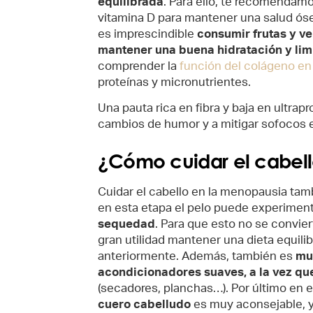
equilibrada
. Para ello, te recomendamos
vitamina D para mantener una salud ós
es imprescindible
consumir frutas y ve
mantener una buena hidratación y limi
comprender la
función del colágeno en 
proteínas y micronutrientes.
Una pauta rica en fibra y baja en ultra
cambios de humor y a mitigar sofocos 
¿Cómo cuidar el cabel
Cuidar el cabello en la menopausia tam
en esta etapa el pelo puede experimen
sequedad
. Para que esto no se convie
gran utilidad mantener una dieta equi
anteriormente. Además, también es
mu
acondicionadores suaves, a la vez que 
(secadores, planchas…). Por último en 
cuero cabelludo
es muy aconsejable, ya