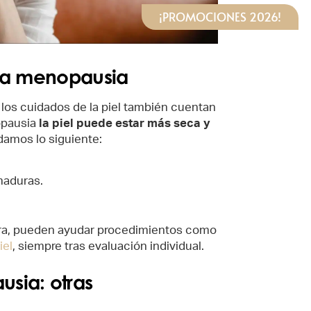
¡PROMOCIONES 2026!
 la menopausia
 los cuidados de la piel también cuentan
opausia
la piel puede estar más seca y
damos lo siguiente:
emaduras.
tura, pueden ayudar procedimientos como
iel
, siempre tras evaluación individual.
sia: otras