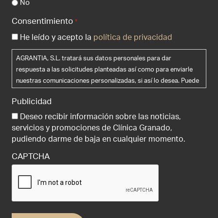
No
Consentimiento
*
He leído y acepto la
política de privacidad
AGRANTIA, S.L. tratará sus datos personales para dar
respuesta a las solicitudes planteadas así como para enviarle
nuestras comunicaciones personalizadas, si así lo desea. Puede
ejercer sus derechos de acceso, rectificación, supresión y
Publicidad
portabilidad de sus datos, de limitación y oposición a su
tratamiento, así como a no ser objeto de decisiones basadas
Deseo recibir información sobre las noticias,
únicamente en el tratamiento automatizado de sus datos,
servicios y promociones de Clínica Granado,
cuando procedan, en la dirección de correo electrónico
pudiendo darme de baja en cualquier momento.
info@clinicagranadotiagonce.com . Le recomendamos que lea la
CAPTCHA
política de privacidad antes de proporcionarnos sus datos
personales.