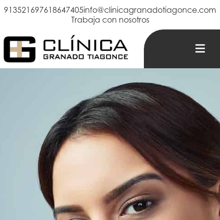
913521697
618647405
info@clinicagranadotiagonce.com
Trabaja con nosotros