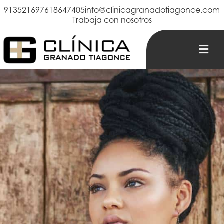
913521697
618647405
info@clinicagranadotiagonce.com
Trabaja con nosotros