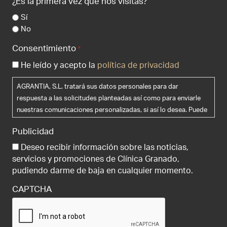
¿Es la primera vez que nos visitas?
Sí
No
Consentimiento
*
He leído y acepto la
política de privacidad
AGRANTIA, S.L. tratará sus datos personales para dar
respuesta a las solicitudes planteadas así como para enviarle
nuestras comunicaciones personalizadas, si así lo desea. Puede
ejercer sus derechos de acceso, rectificación, supresión y
Publicidad
portabilidad de sus datos, de limitación y oposición a su
tratamiento, así como a no ser objeto de decisiones basadas
Deseo recibir información sobre las noticias,
únicamente en el tratamiento automatizado de sus datos,
servicios y promociones de Clínica Granado,
cuando procedan, en la dirección de correo electrónico
pudiendo darme de baja en cualquier momento.
info@clinicagranadotiagonce.com . Le recomendamos que lea la
CAPTCHA
política de privacidad antes de proporcionarnos sus datos
personales.