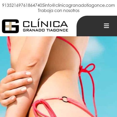
913521697
618647405
info@clinicagranadotiagonce.com
Trabaja con nosotros