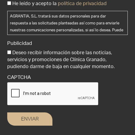
He leído y acepto la
política de privacidad
AGRANTIA, S.L. tratará sus datos personales para dar
respuesta a las solicitudes planteadas así como para enviarle
nuestras comunicaciones personalizadas, si así lo desea. Puede
ejercer sus derechos de acceso, rectificación, supresión y
Publicidad
portabilidad de sus datos, de limitación y oposición a su
tratamiento, así como a no ser objeto de decisiones basadas
Deseo recibir información sobre las noticias,
únicamente en el tratamiento automatizado de sus datos,
servicios y promociones de Clínica Granado,
cuando procedan, en la dirección de correo electrónico
pudiendo darme de baja en cualquier momento.
info@clinicagranadotiagonce.com . Le recomendamos que lea la
CAPTCHA
política de privacidad antes de proporcionarnos sus datos
personales.