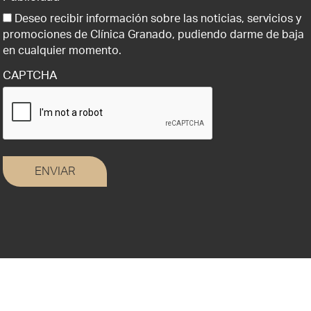
objeto de decisiones basadas únicamente en el tratamiento
Deseo recibir información sobre las noticias, servicios y
automatizado de sus datos, cuando procedan, en la dirección de
promociones de Clínica Granado, pudiendo darme de baja
correo electrónico info@clinicagranadotiagonce.com . Le
en cualquier momento.
recomendamos que lea la política de privacidad antes de
CAPTCHA
proporcionarnos sus datos personales.