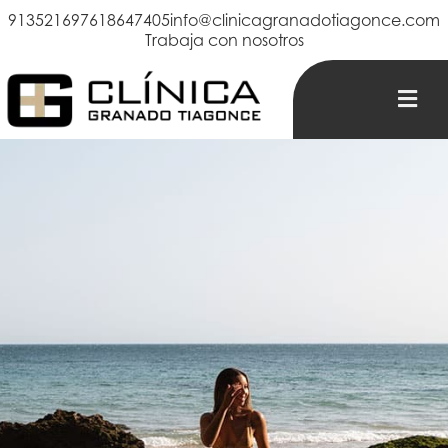
913521697
618647405
info@clinicagranadotiagonce.com
Trabaja con nosotros