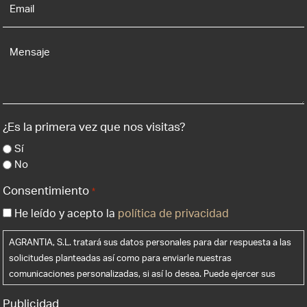
*
Mensaje
¿Es la primera vez que nos visitas?
Sí
No
Consentimiento
*
He leído y acepto la
política de privacidad
AGRANTIA, S.L. tratará sus datos personales para dar respuesta a las
solicitudes planteadas así como para enviarle nuestras
comunicaciones personalizadas, si así lo desea. Puede ejercer sus
derechos de acceso, rectificación, supresión y portabilidad de sus
Publicidad
datos, de limitación y oposición a su tratamiento, así como a no ser